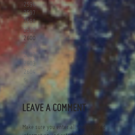
2596
2597
2598
2599
2600
2601
2602
2603
2604
Suivant
Fin
LEAVE A COMMENT
Make sure you enter all the required