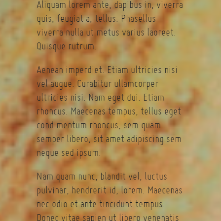
Aliquam lorem ante, dapibus in, viverra
quis, feugiat a, tellus. Phasellus
viverra nulla ut metus varius laoreet.
Quisque rutrum.
Aenean imperdiet. Etiam ultricies nisi
vel augue. Curabitur ullamcorper
ultricies nisi. Nam eget dui. Etiam
rhoncus. Maecenas tempus, tellus eget
condimentum rhoncus, sem quam
semper libero, sit amet adipiscing sem
neque sed ipsum.
Nam quam nunc, blandit vel, luctus
pulvinar, hendrerit id, lorem. Maecenas
nec odio et ante tincidunt tempus.
Donec vitae sapien ut libero venenatis