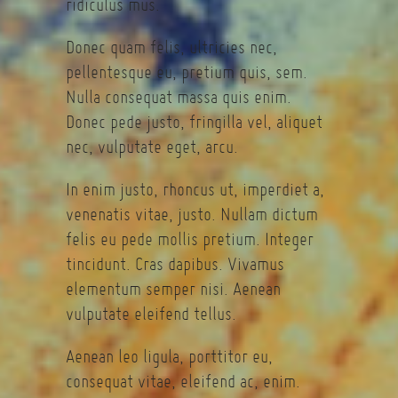
ridiculus mus.
Donec quam felis, ultricies nec,
pellentesque eu, pretium quis, sem.
Nulla consequat massa quis enim.
Donec pede justo, fringilla vel, aliquet
nec, vulputate eget, arcu.
In enim justo, rhoncus ut, imperdiet a,
venenatis vitae, justo. Nullam dictum
felis eu pede mollis pretium. Integer
tincidunt. Cras dapibus. Vivamus
elementum semper nisi. Aenean
vulputate eleifend tellus.
Aenean leo ligula, porttitor eu,
consequat vitae, eleifend ac, enim.