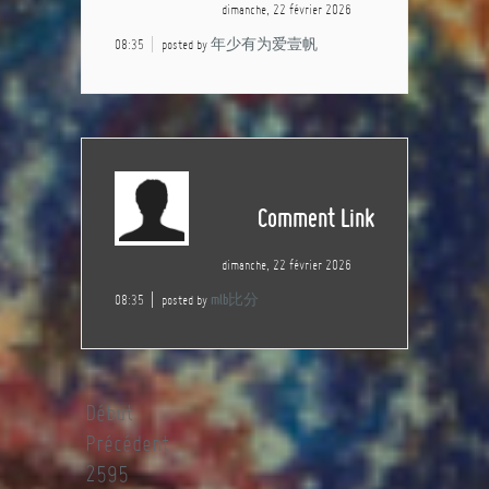
dimanche, 22 février 2026
08:35
posted by
年少有为爱壹帆
Comment Link
dimanche, 22 février 2026
08:35
posted by
mlb比分
Début
Précédent
2595