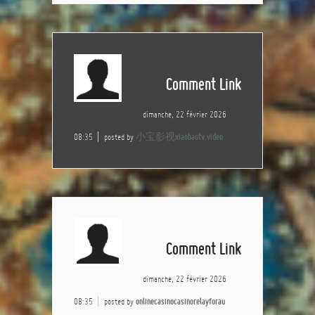
Comment Link
dimanche, 22 février 2026
08:35
posted by
小宝影视xiaobaotv.video
Comment Link
dimanche, 22 février 2026
08:35
posted by
onlinecasinocasinorelayforau