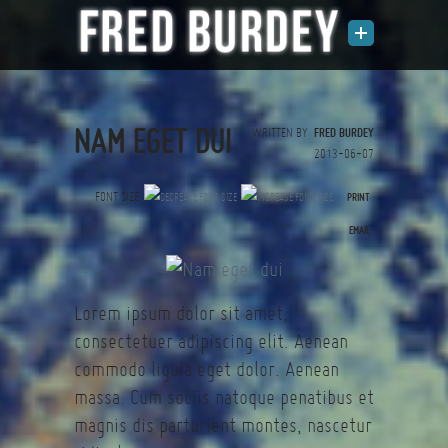
NAM EGET DUI
WRITTEN BY
FRED BURDEY
2013-06-07
FONT SIZE
PRINT
(0 votes)
EMAIL
Lorem ipsum dolor sit amet,
consectetuer adipiscing elit. Aenean
commodo ligula eget dolor. Aenean
massa. Cum sociis natoque penatibus et
magnis dis parturient montes, nascetur