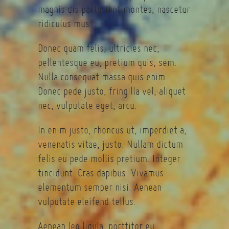
magnis dis parturient montes, nascetur
ridiculus mus.
Donec quam felis, ultricies nec,
pellentesque eu, pretium quis, sem.
Nulla consequat massa quis enim.
Donec pede justo, fringilla vel, aliquet
nec, vulputate eget, arcu.
In enim justo, rhoncus ut, imperdiet a,
venenatis vitae, justo. Nullam dictum
felis eu pede mollis pretium. Integer
tincidunt. Cras dapibus. Vivamus
elementum semper nisi. Aenean
vulputate eleifend tellus.
Aenean leo ligula, porttitor eu,