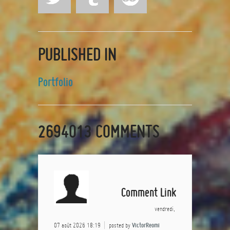
PUBLISHED IN
Portfolio
2694013
COMMENTS
Comment Link
vendredi,
07 août 2026 18:19
posted by
VictorReomi