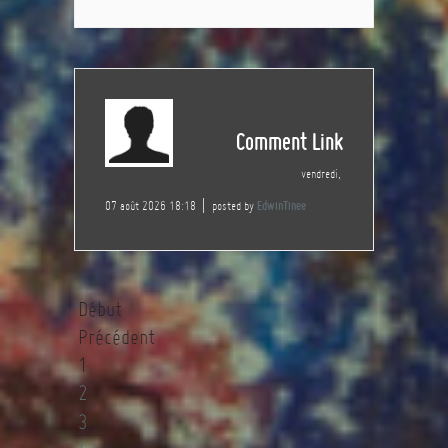
Comment Link
vendredi,
07 août 2026 18:18
posted by
EdwinTinee
Début
Précédent
1
2
3