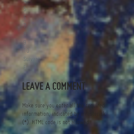
4
5
6
7
8
9
10
Suivant
Fin
LEAVE A COMMENT
Make sure you enter all the required
information, indicated by an asterisk
(*). HTML code is not allowed.