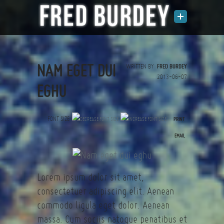
NAM EGET DUI
WRITTEN BY
FRED BURDEY
2013-06-07
EGHU
FONT SIZE
PRINT
(0 votes)
EMAIL
Lorem ipsum dolor sit amet,
consectetuer adipiscing elit. Aenean
commodo ligula eget dolor. Aenean
massa. Cum sociis natoque penatibus et