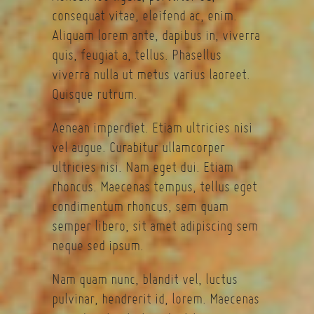
consequat vitae, eleifend ac, enim.
Aliquam lorem ante, dapibus in, viverra
quis, feugiat a, tellus. Phasellus
viverra nulla ut metus varius laoreet.
Quisque rutrum.
Aenean imperdiet. Etiam ultricies nisi
vel augue. Curabitur ullamcorper
ultricies nisi. Nam eget dui. Etiam
rhoncus. Maecenas tempus, tellus eget
condimentum rhoncus, sem quam
semper libero, sit amet adipiscing sem
neque sed ipsum.
Nam quam nunc, blandit vel, luctus
pulvinar, hendrerit id, lorem. Maecenas