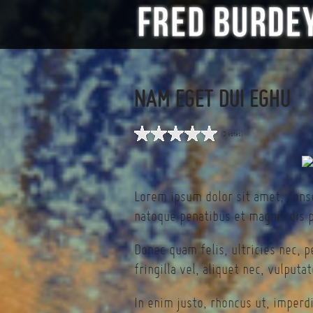
NAM EGET DUI EGHU
(0 votes)
Lorem ipsum dolor sit amet, cons
natoque penatibus et magnis dis p
Donec quam felis, ultricies nec, 
fringilla vel, aliquet nec, vulputa
In enim justo, rhoncus ut, imperdi