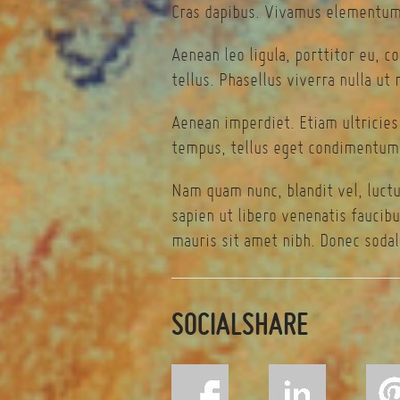
Cras dapibus. Vivamus elementum 
Aenean leo ligula, porttitor eu, c
tellus. Phasellus viverra nulla ut
Aenean imperdiet. Etiam ultricies
tempus, tellus eget condimentum 
Nam quam nunc, blandit vel, luctu
sapien ut libero venenatis faucibu
mauris sit amet nibh. Donec sodal
SOCIALSHARE