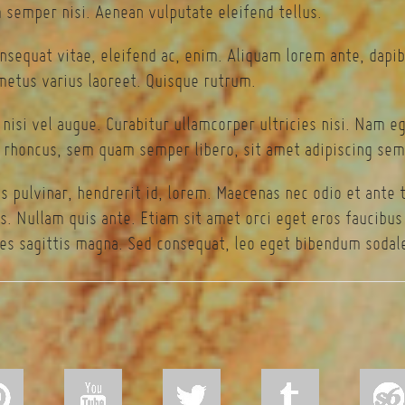
semper nisi. Aenean vulputate eleifend tellus.
onsequat vitae, eleifend ac, enim. Aliquam lorem ante, dapibu
 metus varius laoreet. Quisque rutrum.
 nisi vel augue. Curabitur ullamcorper ultricies nisi. Nam 
rhoncus, sem quam semper libero, sit amet adipiscing sem
s pulvinar, hendrerit id, lorem. Maecenas nec odio et ante 
s. Nullam quis ante. Etiam sit amet orci eget eros faucibus t
es sagittis magna. Sed consequat, leo eget bibendum sodale