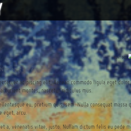
FONT SIZE
ectetuer adipiscing elit. Aenean commodo ligula eget dolor
arturient montes, nascetur ridiculus mus.
pellentesque eu, pretium quis, sem. Nulla consequat massa 
te eget, arcu.
et a, venenatis vitae, justo. Nullam dictum felis eu pede mo