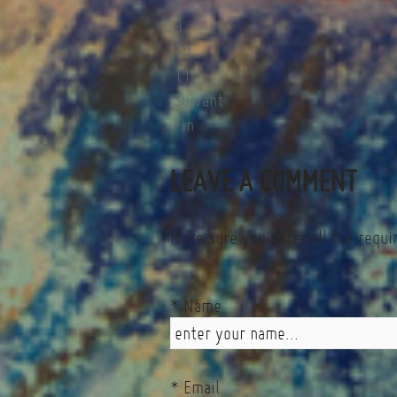
8
9
10
11
Suivant
Fin
LEAVE A COMMENT
Make sure you enter all the requi
* Name
* Email