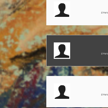
diman
diman
diman