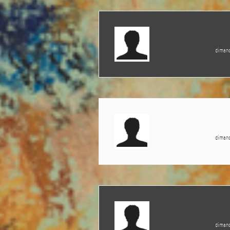
diman
diman
diman