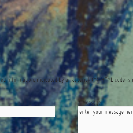
red information, indicated by an asterisk (*). HTML code is 
* Message