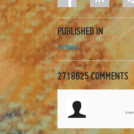
PUBLISHED IN
Portfolio
2718625
COMMENTS
diman