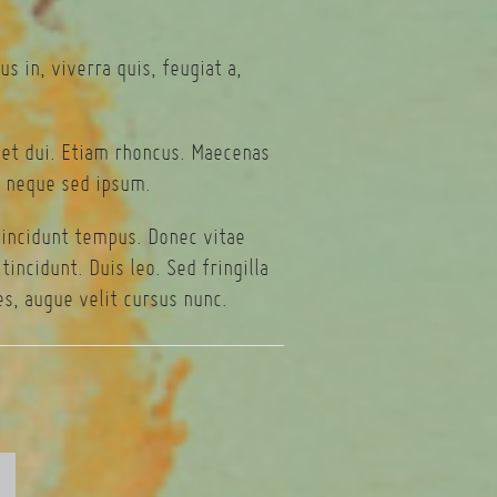
s in, viverra quis, feugiat a,
eget dui. Etiam rhoncus. Maecenas
 neque sed ipsum.
tincidunt tempus. Donec vitae
incidunt. Duis leo. Sed fringilla
s, augue velit cursus nunc.