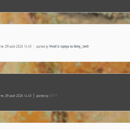
che, 09 août 2026 14:45
posted by
Vivod iz zapoya na domy_zwOi
che, 09 août 2026 14:45
posted by
bd777