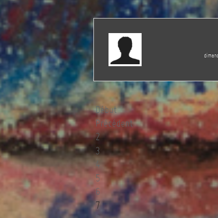
diman
Début
Précédent
2
3
4
5
6
7