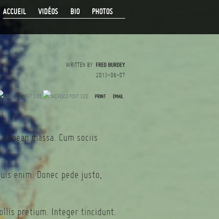
ACCUEIL
VIDÉOS
BIO
PHOTOS
WRITTEN BY
FRED BURDEY
2013-06-07
PRINT
EMAIL
. Aenean massa. Cum sociis
quis enim. Donec pede justo,
llis pretium. Integer tincidunt.