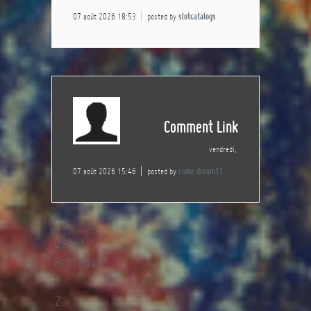
07 août 2026 18:53
posted by
slotcatalogs
Comment Link
vendredi,
07 août 2026 15:46
posted by
come dream11
Début
Précédent
1
2