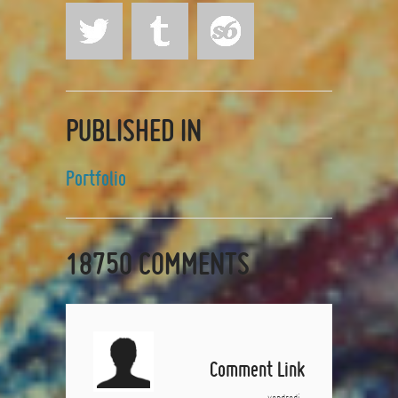
PUBLISHED IN
Portfolio
18750
COMMENTS
Comment Link
vendredi,