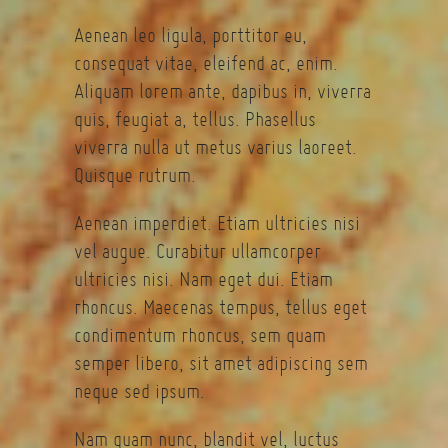
Aenean leo ligula, porttitor eu,
consequat vitae, eleifend ac, enim.
Aliquam lorem ante, dapibus in, viverra
quis, feugiat a, tellus. Phasellus
viverra nulla ut metus varius laoreet.
Quisque rutrum.
Aenean imperdiet. Etiam ultricies nisi
vel augue. Curabitur ullamcorper
ultricies nisi. Nam eget dui. Etiam
rhoncus. Maecenas tempus, tellus eget
condimentum rhoncus, sem quam
semper libero, sit amet adipiscing sem
neque sed ipsum.
Nam quam nunc, blandit vel, luctus