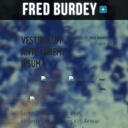
VESTIBULUM
WRITTEN BY
FRED BURDEY
2013-06-07
ANTE LOREM
IPSUM
FONT SIZE
PRINT
(0 votes)
EMAIL
Lorem ipsum dolor sit amet,
consectetuer adipiscing elit. Aenean