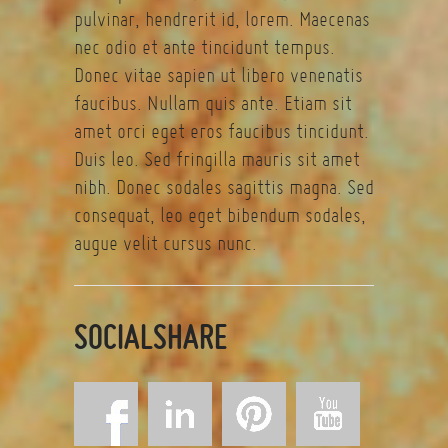
pulvinar, hendrerit id, lorem. Maecenas
nec odio et ante tincidunt tempus.
Donec vitae sapien ut libero venenatis
faucibus. Nullam quis ante. Etiam sit
amet orci eget eros faucibus tincidunt.
Duis leo. Sed fringilla mauris sit amet
nibh. Donec sodales sagittis magna. Sed
consequat, leo eget bibendum sodales,
augue velit cursus nunc.
SOCIALSHARE