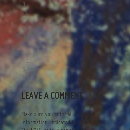
3
4
5
6
7
8
9
10
Suivant
Fin
LEAVE A COMMENT
Make sure you enter all the required
information, indicated by an asterisk