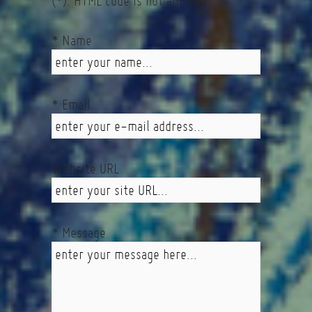
(*). HTML code is not allowed.
* Name
* Email
Website URL
* Message