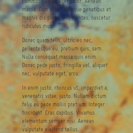
commodo ligula eget dolor. Aenean
massa. Cum sociis natoque penatibus et
magnis dis parturient montes, nascetur
ridiculus mus.
Donec quam felis, ultricies nec,
pellentesque eu, pretium quis, sem.
Nulla consequat massa quis enim.
Donec pede justo, fringilla vel, aliquet
nec, vulputate eget, arcu.
In enim justo, rhoncus ut, imperdiet a,
venenatis vitae, justo. Nullam dictum
felis eu pede mollis pretium. Integer
tincidunt. Cras dapibus. Vivamus
elementum semper nisi. Aenean
vulputate eleifend tellus.