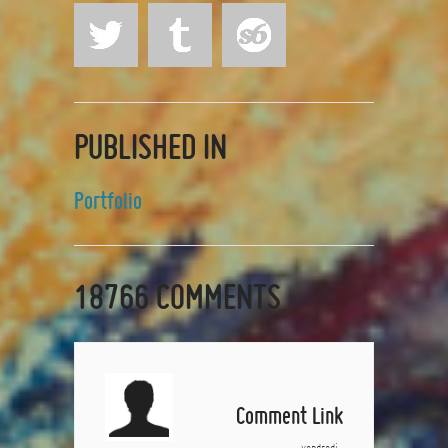
PUBLISHED IN
Portfolio
18766
COMMENTS
Comment Link
vendredi,