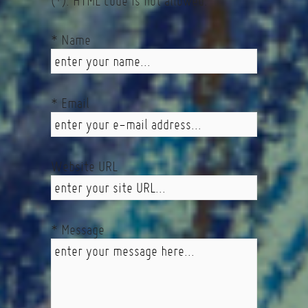
(*). HTML code is not allowed.
* Name
* Email
Website URL
* Message