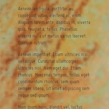
Aenean leo ligula, porttitor eu,
consequat vitae, eleifend ac, enim.
Aliquam lorem ante, dapibus in, viverra
quis, feugiat a, tellus. Phasellus
viverra nulla ut metus varius laoreet.
Quisque rutrum.
Aenean imperdiet. Etiam ultricies nisi
vel augue. Curabitur ullamcorper
ultricies nisi. Nam eget dui. Etiam
rhoncus. Maecenas tempus, tellus eget
condimentum rhoncus, sem quam
semper libero, sit amet adipiscing sem
neque sed ipsum.
Nam quam nunc, blandit vel, luctus