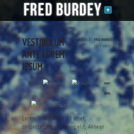
VESTIBULUM
WRITTEN BY
FRED BURDEY
2013-06-07
ANTE LOREM
IPSUM
FONT SIZE
PRINT
(0 votes)
EMAIL
Lorem ipsum dolor sit amet,
consectetuer adipiscing elit. Aenean