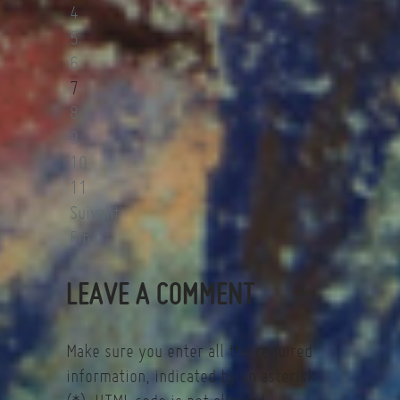
4
5
6
7
8
9
10
11
Suivant
Fin
LEAVE A COMMENT
Make sure you enter all the required
information, indicated by an asterisk