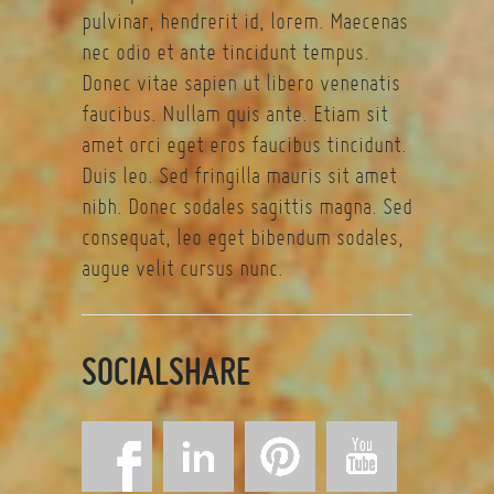
pulvinar, hendrerit id, lorem. Maecenas
nec odio et ante tincidunt tempus.
Donec vitae sapien ut libero venenatis
faucibus. Nullam quis ante. Etiam sit
amet orci eget eros faucibus tincidunt.
Duis leo. Sed fringilla mauris sit amet
nibh. Donec sodales sagittis magna. Sed
consequat, leo eget bibendum sodales,
augue velit cursus nunc.
SOCIALSHARE