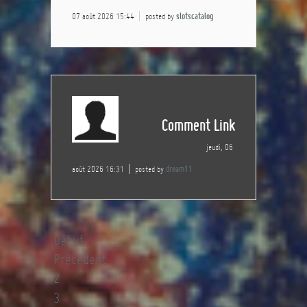
07 août 2026 15:44
posted by
slotscatalog
Comment Link
jeudi, 06
août 2026 16:31
posted by
dream11
Début
Précédent
2
3