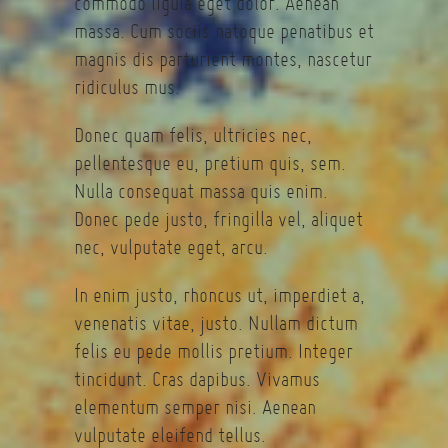
commodo ligula eget dolor. Aenean
massa. Cum sociis natoque penatibus et
magnis dis parturient montes, nascetur
ridiculus mus.
Donec quam felis, ultricies nec,
pellentesque eu, pretium quis, sem.
Nulla consequat massa quis enim.
Donec pede justo, fringilla vel, aliquet
nec, vulputate eget, arcu.
In enim justo, rhoncus ut, imperdiet a,
venenatis vitae, justo. Nullam dictum
felis eu pede mollis pretium. Integer
tincidunt. Cras dapibus. Vivamus
elementum semper nisi. Aenean
vulputate eleifend tellus.