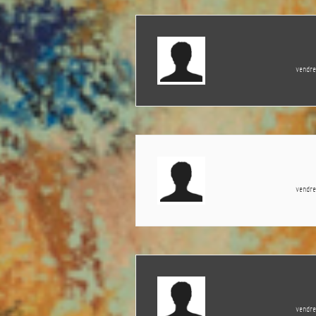
vendr
vendr
vendr