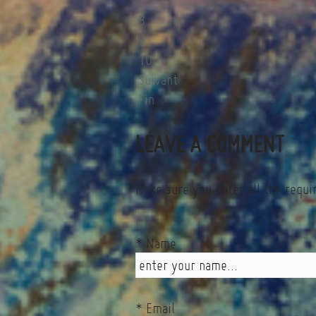
7
8
9
10
Suivant
Fin
LEAVE A COMMENT
Make sure you enter all the requi
* Name
* Email