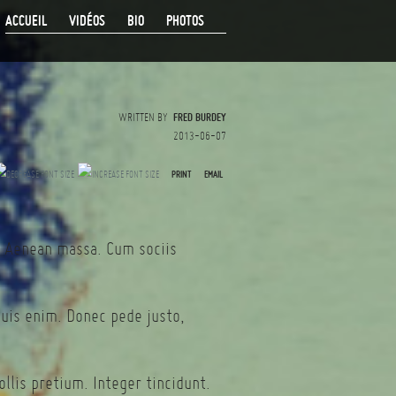
ACCUEIL
VIDÉOS
BIO
PHOTOS
WRITTEN BY
FRED BURDEY
2013-06-07
PRINT
EMAIL
. Aenean massa. Cum sociis
quis enim. Donec pede justo,
llis pretium. Integer tincidunt.