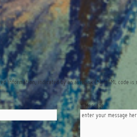
red information, indicated by an asterisk (*). HTML code is 
* Message