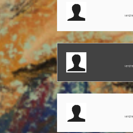
vendr
vendr
vendr