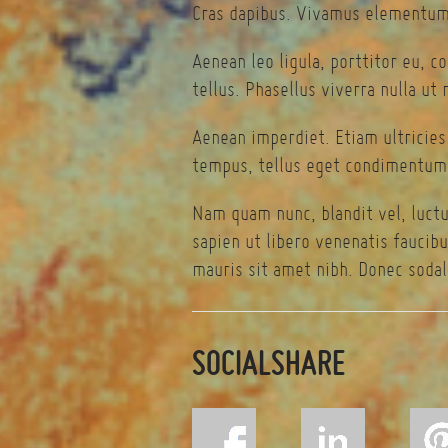
Cras dapibus. Vivamus elementum 
Aenean leo ligula, porttitor eu, c
tellus. Phasellus viverra nulla ut
Aenean imperdiet. Etiam ultricies
tempus, tellus eget condimentum 
Nam quam nunc, blandit vel, luctu
sapien ut libero venenatis faucibu
mauris sit amet nibh. Donec sodal
SOCIALSHARE