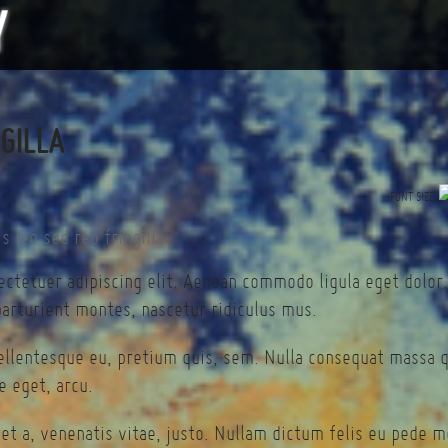
NGILLA
FONT SIZE
ectetuer adipiscing elit. Aenean commodo ligula eget dolor
arturient montes, nascetur ridiculus mus.
pellentesque eu, pretium quis, sem. Nulla consequat massa 
te eget, arcu.
et a, venenatis vitae, justo. Nullam dictum felis eu pede mo