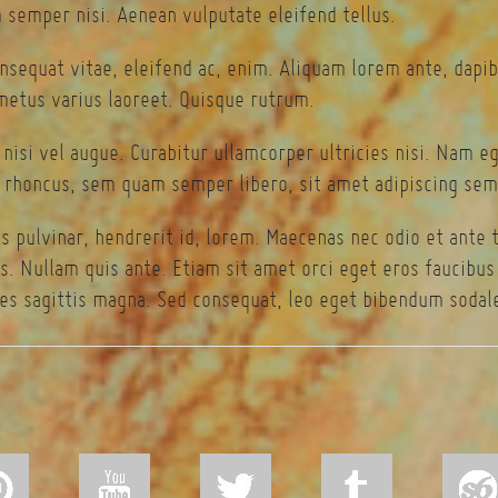
semper nisi. Aenean vulputate eleifend tellus.
onsequat vitae, eleifend ac, enim. Aliquam lorem ante, dapibu
 metus varius laoreet. Quisque rutrum.
 nisi vel augue. Curabitur ullamcorper ultricies nisi. Nam 
rhoncus, sem quam semper libero, sit amet adipiscing sem
s pulvinar, hendrerit id, lorem. Maecenas nec odio et ante 
s. Nullam quis ante. Etiam sit amet orci eget eros faucibus t
es sagittis magna. Sed consequat, leo eget bibendum sodale