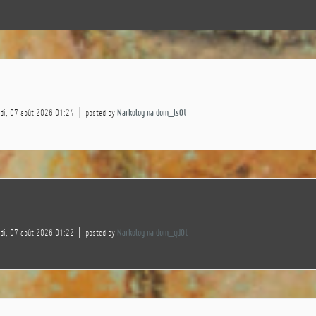
edi, 07 août 2026 01:24
posted by
Narkolog na dom_lsOt
edi, 07 août 2026 01:22
posted by
Narkolog na dom_qdOt