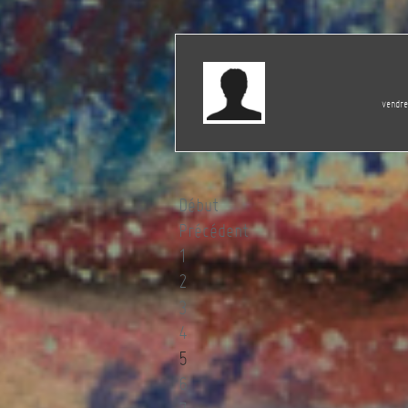
vendr
Début
Précédent
1
2
3
4
5
6