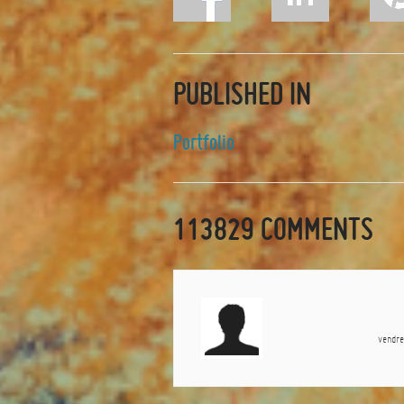
PUBLISHED IN
Portfolio
113829
COMMENTS
vendr