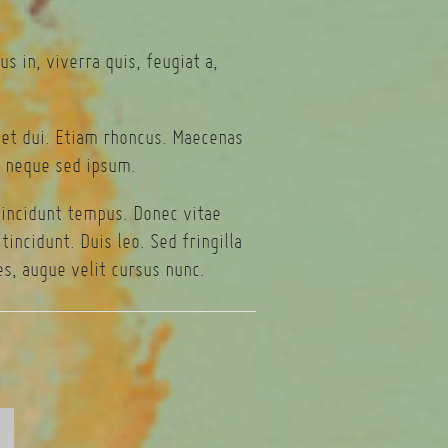
s in, viverra quis, feugiat a,
eget dui. Etiam rhoncus. Maecenas
 neque sed ipsum.
tincidunt tempus. Donec vitae
incidunt. Duis leo. Sed fringilla
s, augue velit cursus nunc.