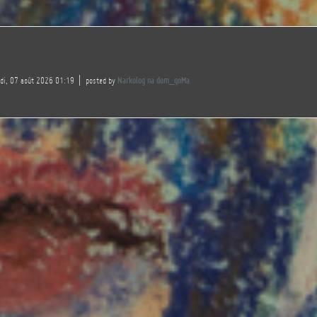
edi, 07 août 2026 01:19
posted by
Narkolog na dom_qoMa