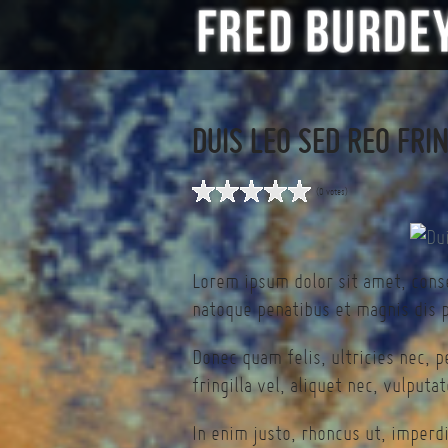
DUIS LEO SED REO FRI
(0 votes)
Lorem ipsum dolor sit amet, cons
natoque penatibus et magnis dis p
Donec quam felis, ultricies nec, 
fringilla vel, aliquet nec, vulputa
In enim justo, rhoncus ut, imperdi