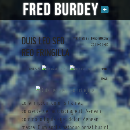
DUIS LEO SED
WRITTEN BY
FRED BURDEY
2013-06-07
REO FRINGILLA
FONT SIZE
PRINT
(0 votes)
EMAIL
Lorem ipsum dolor sit amet,
consectetuer adipiscing elit. Aenean
commodo ligula eget dolor. Aenean
massa. Cum sociis natoque penatibus et