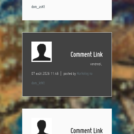
dom_asKt
Comment Link
vendredi,
07 août 2026 11:46
posted by
Narkolog na
dom_kfKt
Comment Link