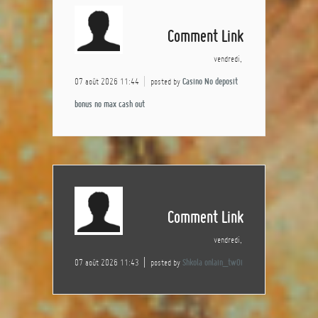
Comment Link
vendredi,
07 août 2026 11:44
posted by
Casino No deposit
bonus no max cash out
Comment Link
vendredi,
07 août 2026 11:43
posted by
Shkola onlain_twOi