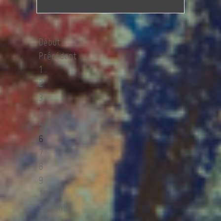
Début
Précédent
1
2
3
4
5
6
7
8
9
10
Suivant