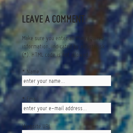
Fin
LEAVE A COMMENT
Make sure you enter all the required
information, indicated by an asterisk
(*). HTML code is not allowed.
* Name
* Email
Website URL