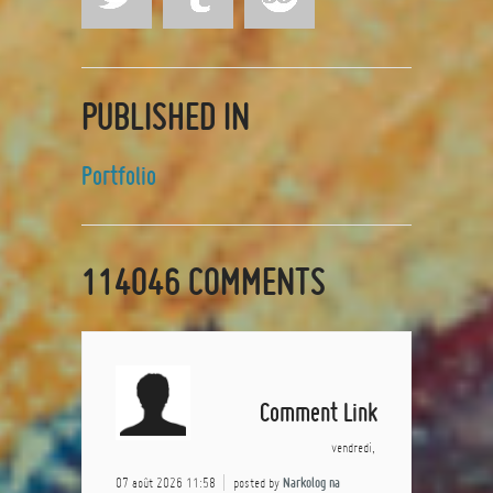
PUBLISHED IN
Portfolio
114046
COMMENTS
Comment Link
vendredi,
07 août 2026 11:58
posted by
Narkolog na