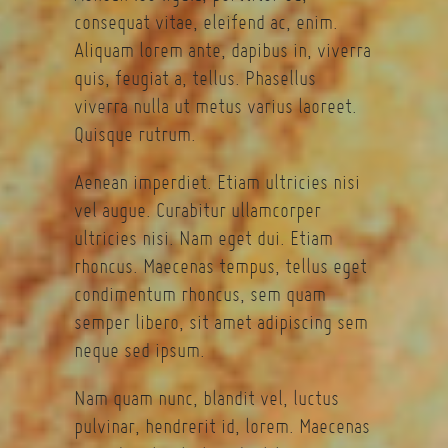
consequat vitae, eleifend ac, enim.
Aliquam lorem ante, dapibus in, viverra
quis, feugiat a, tellus. Phasellus
viverra nulla ut metus varius laoreet.
Quisque rutrum.
Aenean imperdiet. Etiam ultricies nisi
vel augue. Curabitur ullamcorper
ultricies nisi. Nam eget dui. Etiam
rhoncus. Maecenas tempus, tellus eget
condimentum rhoncus, sem quam
semper libero, sit amet adipiscing sem
neque sed ipsum.
Nam quam nunc, blandit vel, luctus
pulvinar, hendrerit id, lorem. Maecenas