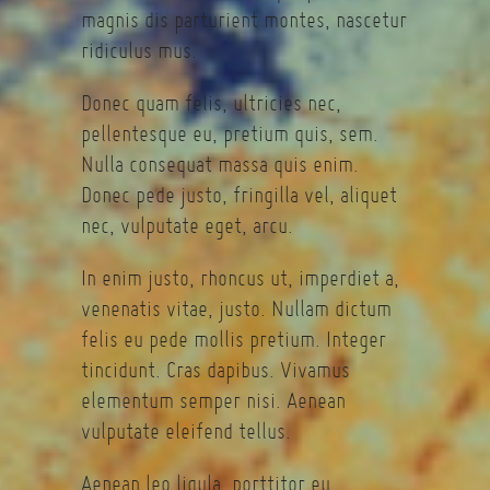
magnis dis parturient montes, nascetur
ridiculus mus.
Donec quam felis, ultricies nec,
pellentesque eu, pretium quis, sem.
Nulla consequat massa quis enim.
Donec pede justo, fringilla vel, aliquet
nec, vulputate eget, arcu.
In enim justo, rhoncus ut, imperdiet a,
venenatis vitae, justo. Nullam dictum
felis eu pede mollis pretium. Integer
tincidunt. Cras dapibus. Vivamus
elementum semper nisi. Aenean
vulputate eleifend tellus.
Aenean leo ligula, porttitor eu,